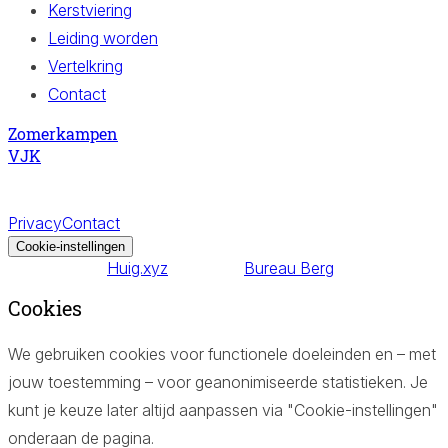
Kerstviering
Leiding worden
Vertelkring
Contact
Zomerkampen
VJK
Vrije Jeugdkerk en -Kampen
©
2026
– Alle rechten
voorbehouden.
Privacy
Contact
Cookie-instellingen
Website door
Huig.xyz
Productie:
Bureau Berg
Cookies
We gebruiken cookies voor functionele doeleinden en – met
jouw toestemming – voor geanonimiseerde statistieken. Je
kunt je keuze later altijd aanpassen via "Cookie-instellingen"
onderaan de pagina.