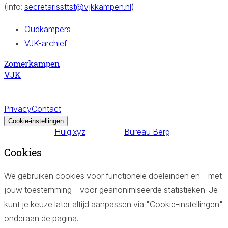
(info:
secretarissttst@vjkkampen.nl
)
Oudkampers
VJK-archief
Zomerkampen
VJK
Vrije Jeugdkerk en -Kampen
©
2026
– Alle rechten
voorbehouden.
Privacy
Contact
Cookie-instellingen
Website door
Huig.xyz
Productie:
Bureau Berg
Cookies
We gebruiken cookies voor functionele doeleinden en – met
jouw toestemming – voor geanonimiseerde statistieken. Je
kunt je keuze later altijd aanpassen via "Cookie-instellingen"
onderaan de pagina.