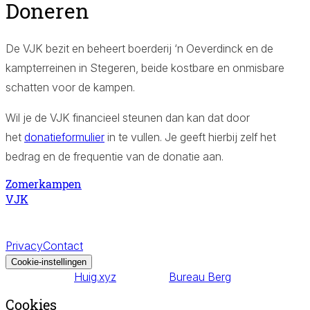
Doneren
Aa
De VJK bezit en beheert boerderij ‘n Oeverdinck en de
kampterreinen in Stegeren, beide kostbare en onmisbare
schatten voor de kampen.
Aa
Wil je de VJK financieel steunen dan kan dat door
het
donatieformulier
in te vullen. Je geeft hierbij zelf het
bedrag en de frequentie van de donatie aan.
Zomerkampen
VJK
Vrije Jeugdkerk en -Kampen
©
2026
– Alle rechten
voorbehouden.
Privacy
Contact
Cookie-instellingen
Website door
Huig.xyz
Productie:
Bureau Berg
Cookies