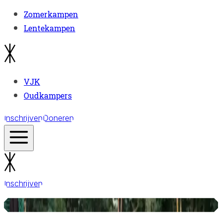
Zomerkampen
Lentekampen
VJK
Oudkampers
Inschrijven
Doneren
Inschrijven
© VJK